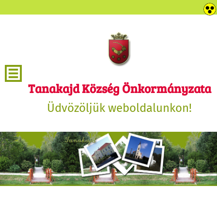
Tanakajd Község Önkormányzata
Üdvözöljük weboldalunkon!