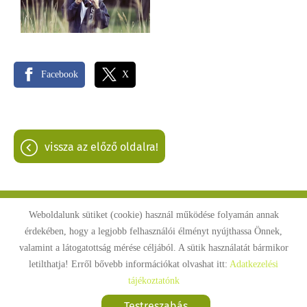
Facebook
X
vissza az előző oldalra!
Weboldalunk sütiket (cookie) használ működése folyamán annak
Oldal információk
Adatkezelési tájékoztató
érdekében, hogy a legjobb felhasználói élményt nyújthassa Önnek,
Impresszum
Sütik kezelése
valamint a látogatottság mérése céljából. A sütik használatát bármikor
letilthatja! Erről bővebb információkat olvashat itt:
Adatkezelési
Akadálymentesítési nyilatkozat
tájékoztatónk
© 2026 - Minden jog fenntartva
Testreszabás