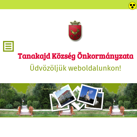
Tanakajd Község Önkormányzata
Üdvözöljük weboldalunkon!