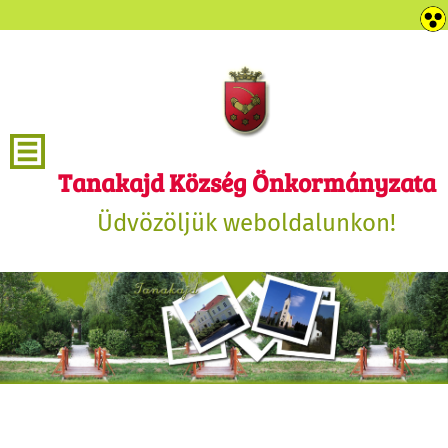
Tanakajd Község Önkormányzata
Üdvözöljük weboldalunkon!