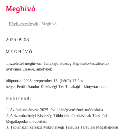
Meghívó
Hírek, események
/
Meghívó
2025.09.08.
M E G H Í V Ó
Tisztelettel meghívom Tanakajd Község Képviselő-testületének
nyilvános ülésére, amelynek
időpontja: 2025. szeptember 15. (hétfő) 17 óra
helye: Petőfi Sándor Közösségi Tér Tanakajd - könyvtárterem
N a p i r e n d :
1. Az önkormányzat 2025. évi költségvetésének módosítása
2. A Szombathelyi Kistérség Többcélú Társulásának Társulási
Megállapodás módosítása
3. Táplánszentkereszti Mikrotérségi Társulás Társulási Megállapodás