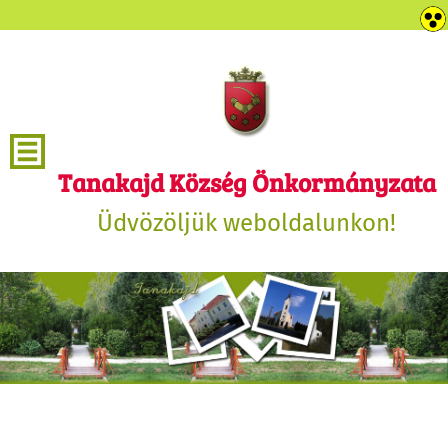
Tanakajd Község Önkormányzata
Üdvözöljük weboldalunkon!