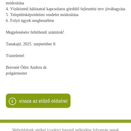
módosítása
4. Víziközmű hálózattal kapcsolatos gördülő fejlesztési terv jóváhagyása
5. Településképvédelmi rendelet módosítása
6. Folyó ügyek megbeszélése
Megjelenésére feltétlenül számítok!
Tanakajd, 2025. szeptember 8.
Tisztelettel:
Borosné Ódor Andrea sk.
polgármester
vissza az előző oldalra!
Weboldalunk sütiket (cookie) használ működése folyamán annak